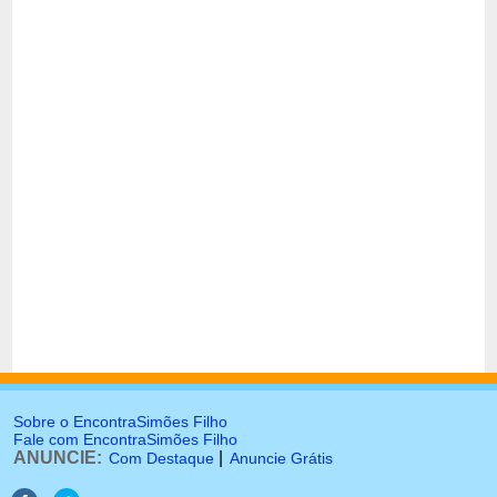
Sobre o EncontraSimões Filho
Fale com EncontraSimões Filho
ANUNCIE:
|
Com Destaque
Anuncie Grátis