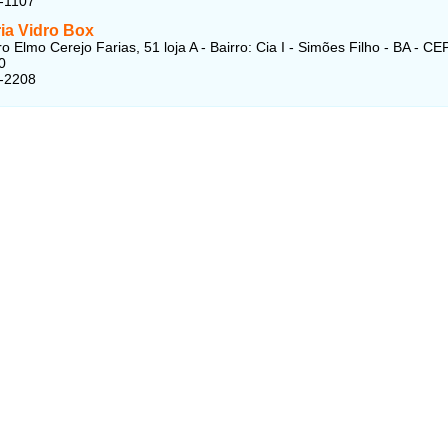
-1107
ia Vidro Box
 Elmo Cerejo Farias, 51 loja A - Bairro: Cia I - Simões Filho - BA - CE
0
6-2208