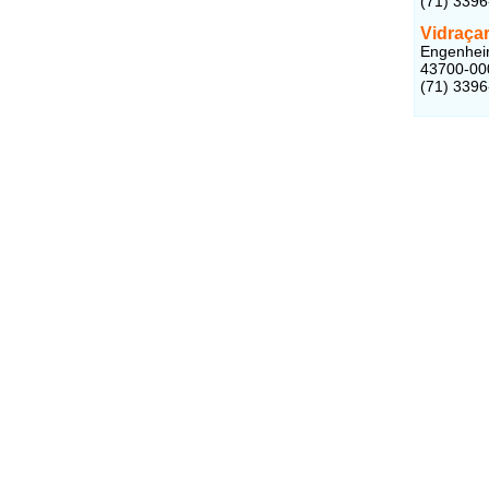
(71) 3396
Vidraçar
Engenheiro
43700-00
(71) 339