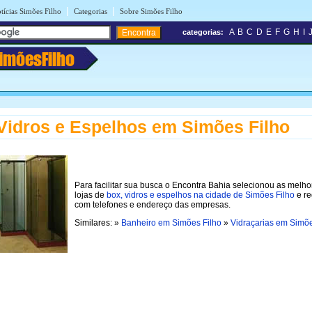
|
|
tícias Simões Filho
Categorias
Sobre Simões Filho
A
B
C
D
E
F
G
H
I
categorias:
imõesFilho
Vidros e Espelhos em Simões Filho
Para facilitar sua busca o Encontra Bahia selecionou as melho
lojas de
box, vidros e espelhos na cidade de Simões Filho
e re
com telefones e endereço das empresas.
Similares: »
Banheiro em Simões Filho
»
Vidraçarias em Simõe