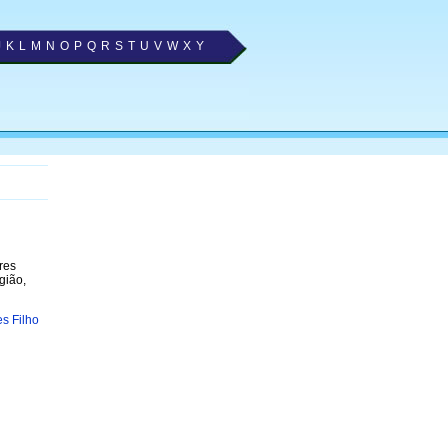
J
K
L
M
N
O
P
Q
R
S
T
U
V
W
X
Y
res
gião,
s Filho