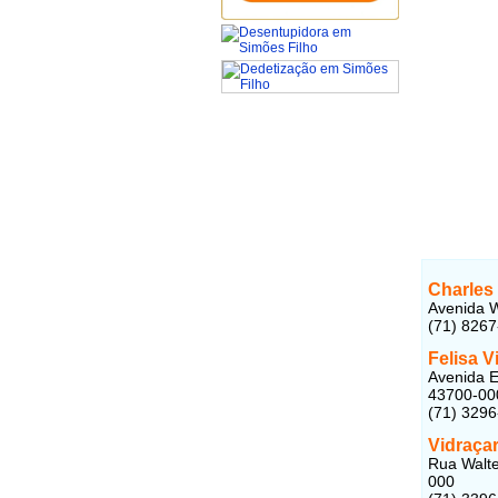
Charles 
Avenida W
(71) 826
Felisa V
Avenida E
43700-00
(71) 329
Vidraçar
Rua Walte
000