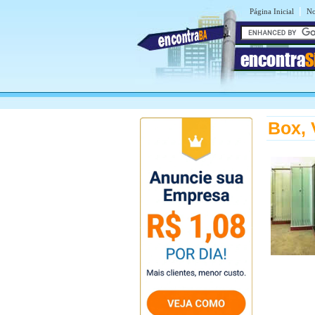
|
Página Inicial
No
encontra
S
Box, 