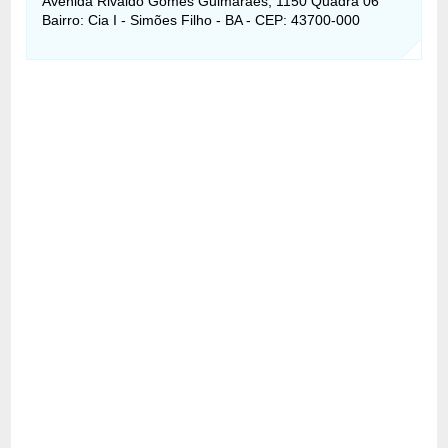
Avenida Rivaldo Gomes Guimaraes, 1150 Quadra 06
Bairro: Cia I - Simões Filho - BA - CEP: 43700-000