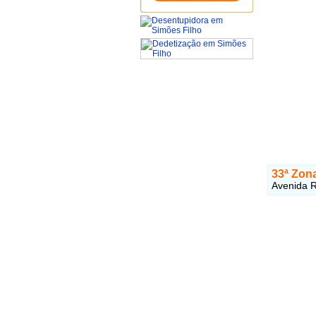
33ª Zona
Avenida R