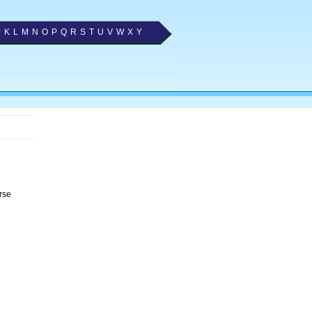
J
K
L
M
N
O
P
Q
R
S
T
U
V
W
X
Y
rse