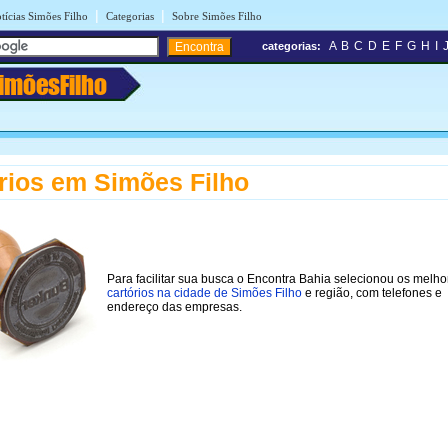
|
|
tícias Simões Filho
Categorias
Sobre Simões Filho
A
B
C
D
E
F
G
H
I
categorias:
imõesFilho
rios em Simões Filho
Para facilitar sua busca o Encontra Bahia selecionou os melho
cartórios na cidade de Simões Filho
e região, com telefones e
endereço das empresas.