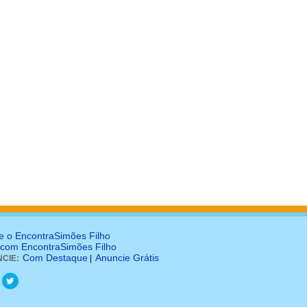
e o EncontraSimões Filho
 com EncontraSimões Filho
Com Destaque
Anuncie Grátis
CIE:
|