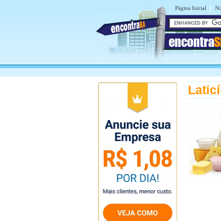
|
Página Inicial
No
encontra
S
Latic