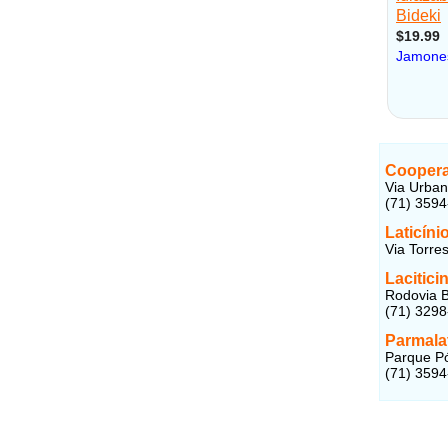
Coopera
Via Urban
(71) 359
Laticín
Via Torre
Lacitici
Rodovia B
(71) 329
Parmalat
Parque Pó
(71) 359