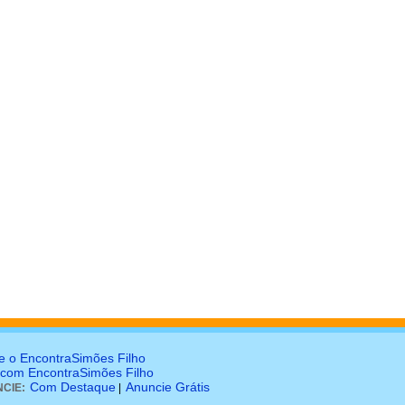
e o EncontraSimões Filho
 com EncontraSimões Filho
Com Destaque
Anuncie Grátis
CIE:
|