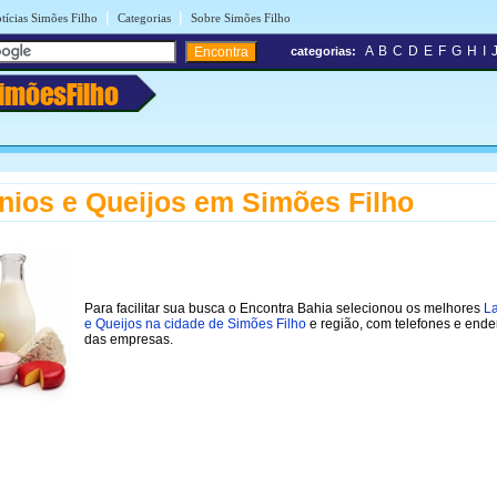
|
|
tícias Simões Filho
Categorias
Sobre Simões Filho
A
B
C
D
E
F
G
H
I
categorias:
imõesFilho
ínios e Queijos em Simões Filho
Para facilitar sua busca o Encontra Bahia selecionou os melhores
La
e Queijos na cidade de Simões Filho
e região, com telefones e end
das empresas.