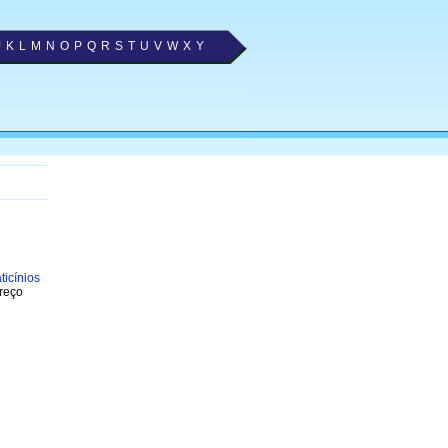
J
K
L
M
N
O
P
Q
R
S
T
U
V
W
X
Y
ticínios
ereço