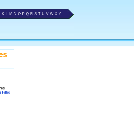
J
K
L
M
N
O
P
Q
R
S
T
U
V
W
X
Y
es
res
s Filho