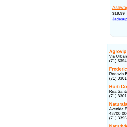
Agrovip
Via Urban
(71) 339
Frederi
Rodovia B
(71) 330
Horti C
Rua Santo
(71) 330
Naturaf
Avenida E
43700-00
(71) 339
Naturivi