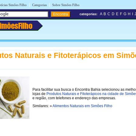
|
|
tícias Simões Filho
Categorias
Sobre Simões Filho
A
B
C
D
E
F
G
H
I
categorias:
imõesFilho
tos Naturais e Fitoterápicos em Simõ
Para facilitar sua busca o Encontra Bahia selecionou as melho
lojas de
Produtos Naturais e Fitoterápicos na cidade de Simõe
e região, com telefones e endereço das empresas.
Similares: »
Alimentos Naturais em Simões Filho