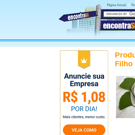
|
Página Inicial
No
encontra
S
Produ
Filho