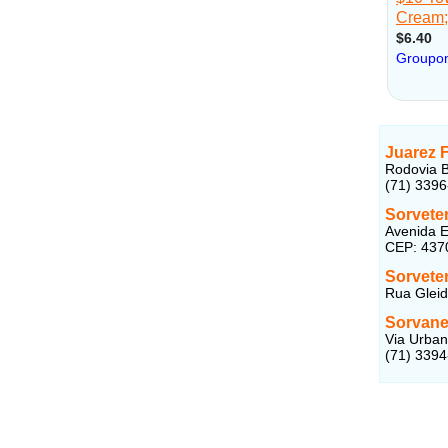
Juarez 
Rodovia B
(71) 339
Sorvete
Avenida E
CEP: 437
Sorvete
Rua Gleid
Sorvane
Via Urban
(71) 339