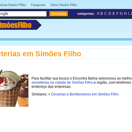
|
|
tícias Simões Filho
Categorias
Sobre Simões Filho
A
B
C
D
E
F
G
H
I
categorias:
imõesFilho
terias em Simões Filho
Para facilitar sua busca o Encontra Bahia selecionou as melho
sorveterias na cidade de Simões Filho
e região, com telefones
endereço das empresas.
Similares: »
Docerias e Bombonieres em Simões Filho