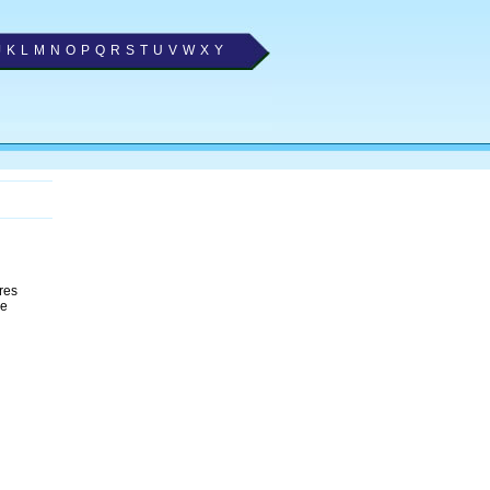
J
K
L
M
N
O
P
Q
R
S
T
U
V
W
X
Y
res
 e