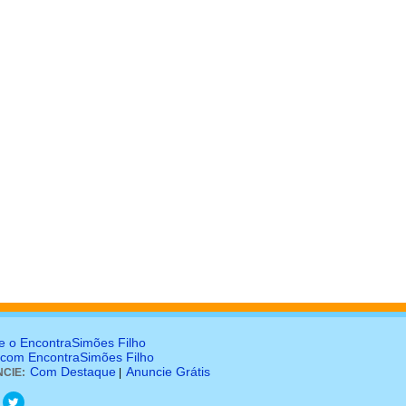
e o EncontraSimões Filho
 com EncontraSimões Filho
Com Destaque
Anuncie Grátis
CIE:
|