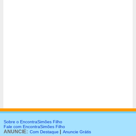
Sobre o EncontraSimões Filho
Fale com EncontraSimões Filho
ANUNCIE:
|
Com Destaque
Anuncie Grátis