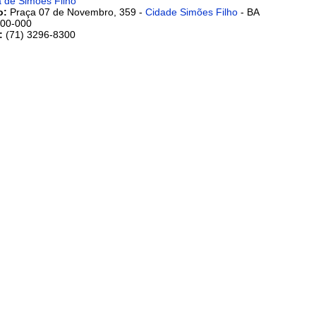
a de Simões Filho
o:
Praça 07 de Novembro, 359 -
Cidade Simões Filho
- BA
00-000
:
(71) 3296-8300