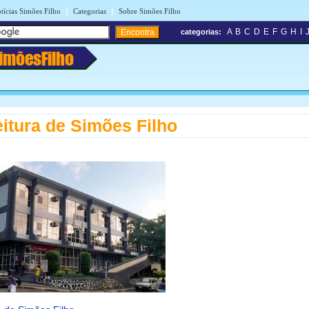
|
|
tícias Simões Filho
Categorias
Sobre Simões Filho
A
B
C
D
E
F
G
H
I
categorias:
imõesFilho
eitura de Simões Filho