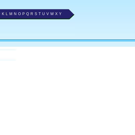
J
K
L
M
N
O
P
Q
R
S
T
U
V
W
X
Y