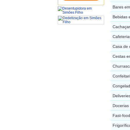
Bares em
Bebidas 
Cachaçar
Cafeteria
Casa de 
Cestas e
Churrasc
Confeitar
Congelad
Deliverie
Docerias
Fast-foo
Frigorífi