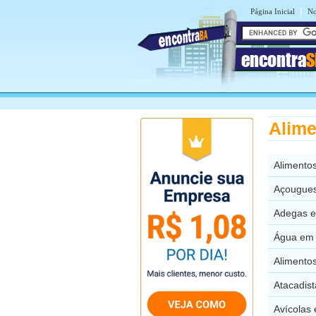
|
Página Inicial
No
encontra
S
Alime
Alimentos
Açougues
Adegas e
Água em 
Alimento
Atacadis
Avícolas