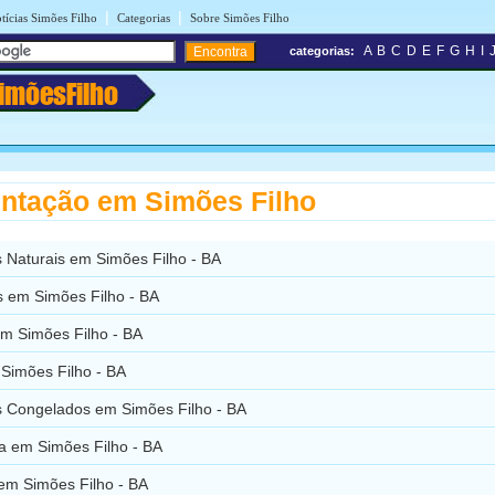
|
|
tícias Simões Filho
Categorias
Sobre Simões Filho
A
B
C
D
E
F
G
H
I
categorias:
imõesFilho
ntação em Simões Filho
 Naturais em Simões Filho - BA
 em Simões Filho - BA
m Simões Filho - BA
Simões Filho - BA
s Congelados em Simões Filho - BA
ta em Simões Filho - BA
 em Simões Filho - BA