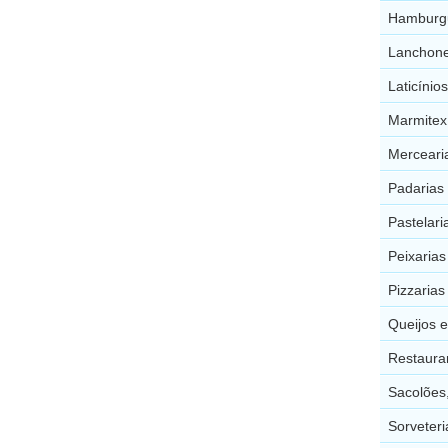
Hamburgu
Lanchone
Laticínio
Marmitex
Merceari
Padarias
Pastelari
Peixarias
Pizzarias
Queijos 
Restaura
Sacolões,
Sorveteri