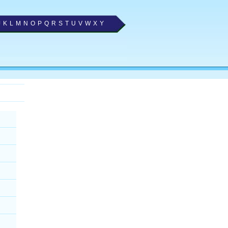
J
K
L
M
N
O
P
Q
R
S
T
U
V
W
X
Y